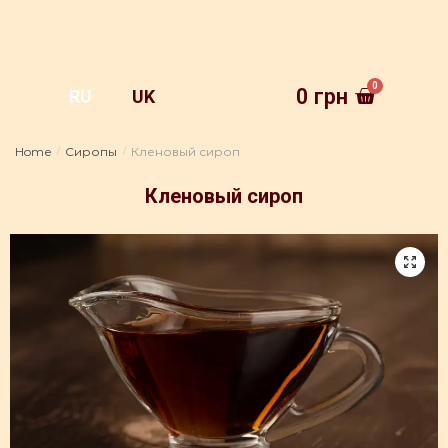
0
грн
RU
UK
Home
Сиропы
Кленовый сироп
/
/
Кленовый сироп
🔍